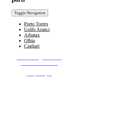
Toggle Navigation
Porto Torres
Golfo Aranci
Arbatax
Olbia
Cagliari
I nostri traghetti sono
PET FRIENDLY
Scopri di più