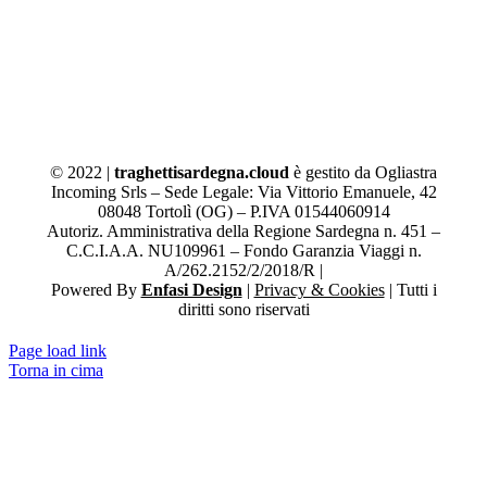
© 2022 |
traghettisardegna.cloud
è gestito da Ogliastra
Incoming Srls – Sede Legale: Via Vittorio Emanuele, 42
08048 Tortolì (OG) – P.IVA 01544060914
Autoriz. Amministrativa della Regione Sardegna n. 451 –
C.C.I.A.A. NU109961 – Fondo Garanzia Viaggi n.
A/262.2152/2/2018/R |
Powered By
Enfasi Design
|
Privacy & Cookies
| Tutti i
diritti sono riservati
Page load link
Torna in cima