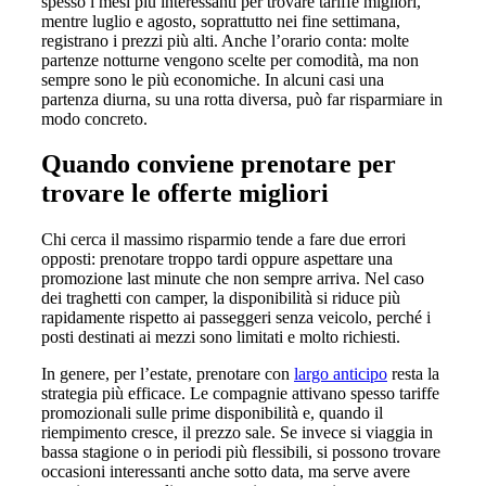
spesso i mesi più interessanti per trovare tariffe migliori,
mentre luglio e agosto, soprattutto nei fine settimana,
registrano i prezzi più alti. Anche l’orario conta: molte
partenze notturne vengono scelte per comodità, ma non
sempre sono le più economiche. In alcuni casi una
partenza diurna, su una rotta diversa, può far risparmiare in
modo concreto.
Quando conviene prenotare per
trovare le offerte migliori
Chi cerca il massimo risparmio tende a fare due errori
opposti: prenotare troppo tardi oppure aspettare una
promozione last minute che non sempre arriva. Nel caso
dei traghetti con camper, la disponibilità si riduce più
rapidamente rispetto ai passeggeri senza veicolo, perché i
posti destinati ai mezzi sono limitati e molto richiesti.
In genere, per l’estate, prenotare con
largo anticipo
resta la
strategia più efficace. Le compagnie attivano spesso tariffe
promozionali sulle prime disponibilità e, quando il
riempimento cresce, il prezzo sale. Se invece si viaggia in
bassa stagione o in periodi più flessibili, si possono trovare
occasioni interessanti anche sotto data, ma serve avere