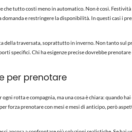
re che tutto costi meno in automatico. Non è così. Festività
 domanda e restringere la disponibilità. In questi casi i p
lta della traversata, soprattutto in inverno. Non tanto sul 
 porti specifici. Chi ha esigenze precise dovrebbe prenotare 
e per prenotare
r ogni rotta e compagnia, ma una cosa è chiara: quando hai 
a per forza prenotare con mesi e mesi di anticipo, però asp
sci ancora a confrontare più soluzioni realistiche. Se hai un