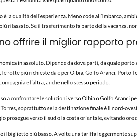
 questa flessibilità vale quasi quanto uno sconto.
 è la qualità dell’esperienza. Meno code all’imbarco, ambie
più rilassato. Se il trasferimento fa parte della vacanza, no
no offrire il miglior rapporto
nomica in assoluto. Dipende da dove parti, da quale porto
e, le rotte più richieste da e per Olbia, Golfo Aranci, Porto
 compagnia e l’altra, anche nello stesso periodo.
so a confrontare le soluzioni verso Olbia o Golfo Aranci per
rres, soprattutto se la destinazione finale è il nord-ovest 
io prosegue verso il sud o la costa orientale, evitando ore 
e il biglietto più basso. A volte una tariffa leggermente sup