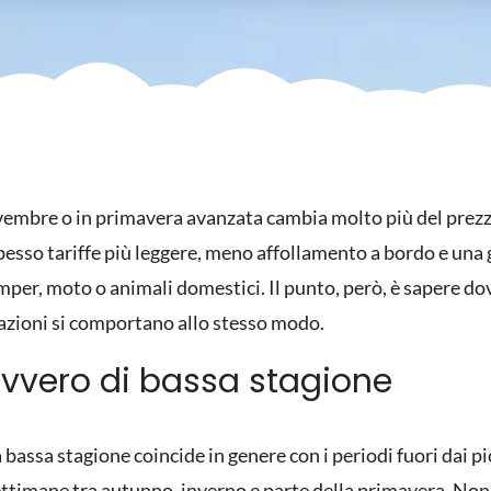
vembre o in primavera avanzata cambia molto più del prezzo 
esso tariffe più leggere, meno affollamento a bordo e una 
amper, moto o animali domestici. Il punto, però, è sapere do
emazioni si comportano allo stesso modo.
vvero di bassa stagione
a bassa stagione coincide in genere con i periodi fuori dai pic
ettimane tra autunno, inverno e parte della primavera. Non 