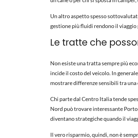
un cane o per chi si sposta in camper,
Un altro aspetto spesso sottovalutato
gestione più fluidi rendono il viaggio 
Le tratte che posso
Non esiste una tratta sempre più eco
incide il costo del veicolo. In general
mostrare differenze sensibili tra una
Chi parte dal Centro Italia tende spes
Nord può trovare interessante Porto To
diventano strategiche quando il viagg
Il vero risparmio, quindi, non è sempr