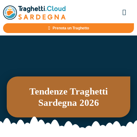
Salta
al
Togg
Navig
contenuto
Prenota un Traghetto
Home
Destinazioni
Compagnie
Tendenze Traghetti
Sardegna 2026
Guide
Offerte