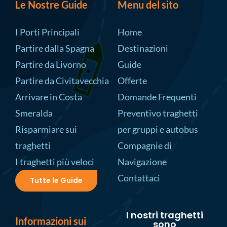
Le Nostre Guide
Menu del sito
I Porti Principali
Home
Partire dalla Spagna
Destinazioni
Partire da Livorno
Guide
Partire da Civitavecchia
Offerte
Arrivare in Costa
Domande Frequenti
Smeralda
Preventivo traghetti
Risparmiare sui
per gruppi e autobus
traghetti
Compagnie di
I traghetti più veloci
Navigazione
Contattaci
Tutte le Guide
I nostri traghetti
Informazioni sui
sono