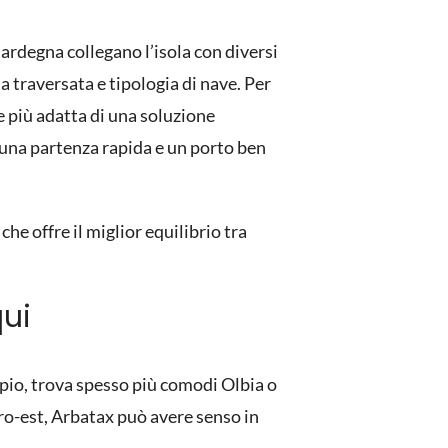
ardegna collegano l’isola con diversi
a traversata e tipologia di nave. Per
e più adatta di una soluzione
e una partenza rapida e un porto ben
he offre il miglior equilibrio tra
qui
empio, trova spesso più comodi
Olbia o
ntro-est, Arbatax può avere senso in