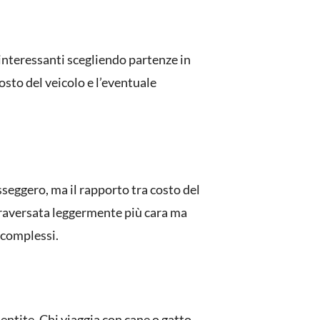
 interessanti scegliendo partenze in
costo del veicolo e l’eventuale
sseggero, ma il rapporto tra costo del
 traversata leggermente più cara ma
 complessi.
entite. Chi viaggia con
cane o gatto