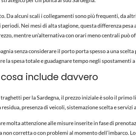
a strategico per chi punta al sud Sardegna.
to. Da alcuni scali i collegamenti sono più frequenti, da a
i periodi. Nei mesi di alta stagione, questa differenza pesa
rezzo, mentre un’alternativa con orari meno centrali può of
gnia senza considerare il porto porta spesso a una scelta p
rre la spesa totale e guadagnare tempo negli spostamenti a 
o: cosa include davvero
ghetti per la Sardegna, il prezzo iniziale è solo il primo li
à residua, presenza di veicoli, sistemazione scelta e servizi 
re molta attenzione alle misure inserite in fase di prenota
ffa non corretta o con problemi al momento dell’imbarco. Lo