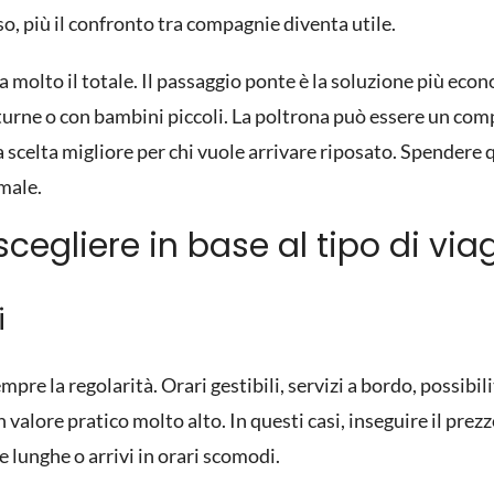
iso, più il confronto tra compagnie diventa utile.
molto il totale. Il passaggio ponte è la soluzione più eco
turne o con bambini piccoli. La poltrona può essere un co
 scelta migliore per chi vuole arrivare riposato. Spendere qu
 male.
egliere in base al tipo di via
i
empre la regolarità. Orari gestibili, servizi a bordo, possibi
valore pratico molto alto. In questi casi, inseguire il prez
lunghe o arrivi in orari scomodi.