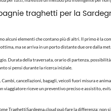
da per tutti, ma esiste un metodo più intelligente per non 
agnie traghetti per la Sarde
o alcuni elementi che contano più di altri. Il primo è la com
tima, ma se arriva in un porto distante due ore dalla meta f
ggio. Durata della traversata, orario di partenza, possibilit
to si pensi durante la ricerca iniziale.
ni. Cambi, cancellazioni, bagagli, veicoli fuori misura e anim
 viaggiatore riceve un preventivo preciso e assistito, evi
come TraghettiSardegna.cloud può fare la differenza: non si