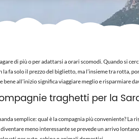
pagare di più o per adattarsi a orari scomodi. Quando si cer
 la fa solo il prezzo del biglietto, ma l’insieme tra rotta, po
re bene all’inizio significa viaggiare meglio e risparmiare d
ompagnie traghetti per la Sa
anda semplice: qual è la compagnia più conveniente? La ris
diventare meno interessante se prevede un arrivo lontano d
levati per auto, cabina o animali domestici.