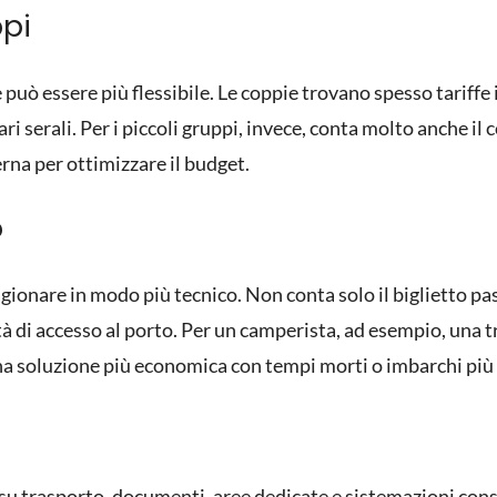
ppi
 può essere più flessibile. Le coppie trovano spesso tariffe
i serali. Per i piccoli gruppi, invece, conta molto anche il 
erna per ottimizzare il budget.
o
gionare in modo più tecnico. Non conta solo il biglietto pa
lità di accesso al porto. Per un camperista, ad esempio, una
una soluzione più economica con tempi morti o imbarchi più
su trasporto, documenti, aree dedicate e sistemazioni cons