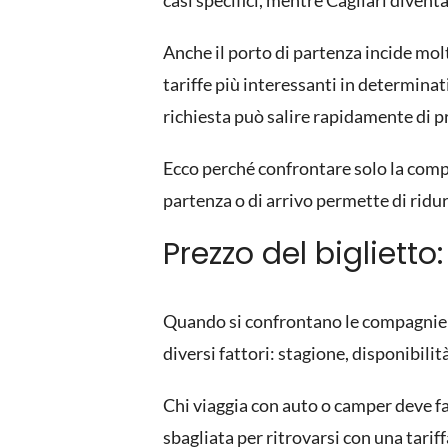
casi specifici, mentre Cagliari divent
Anche il porto di partenza incide mol
tariffe più interessanti in determinat
richiesta può salire rapidamente di p
Ecco perché confrontare solo la compa
partenza o di arrivo permette di ridu
Prezzo del bigliett
Quando si confrontano le compagnie tra
diversi fattori: stagione, disponibilit
Chi viaggia con auto o camper deve fa
sbagliata per ritrovarsi con una tari